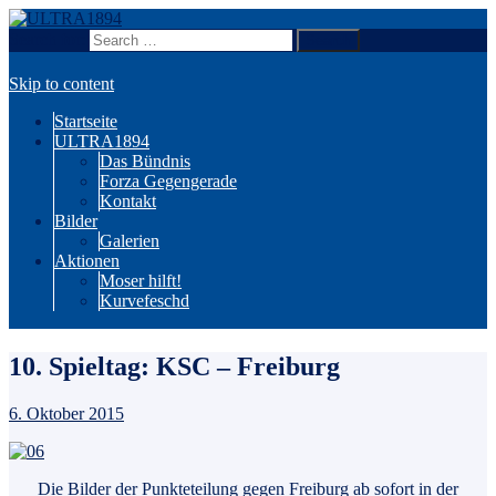
Search for:
Wir sind Karlsruhe!
ULTRA1894
Skip to content
Startseite
ULTRA1894
Das Bündnis
Forza Gegengerade
Kontakt
Bilder
Galerien
Aktionen
Moser hilft!
Kurvefeschd
10. Spieltag: KSC – Freiburg
6. Oktober 2015
Die Bilder der Punkteteilung gegen Freiburg ab sofort in der