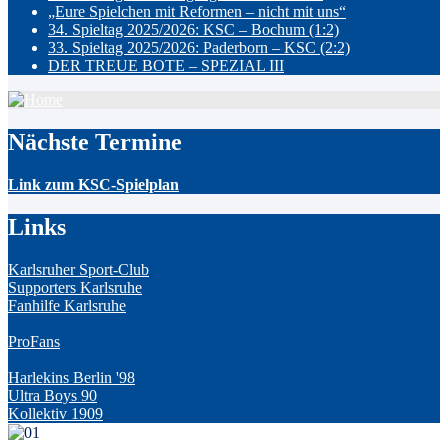
„Eure Spielchen mit Reformen – nicht mit uns“
34. Spieltag 2025/2026: KSC – Bochum (1:2)
33. Spieltag 2025/2026: Paderborn – KSC (2:2)
DER TREUE BOTE – SPEZIAL III
Nächste Termine
Link zum KSC-Spielplan
Links
Karlsruher Sport-Club
Supporters Karlsruhe
Fanhilfe Karlsruhe
ProFans
Harlekins Berlin '98
Ultra Boys 90
Kollektiv 1909