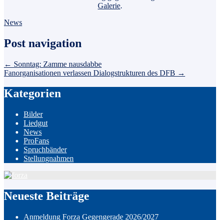
Galerie
.
News
Post navigation
←
Sonntag: Zamme nausdabbe
Fanorganisationen verlassen Dialogstrukturen des DFB
→
Kategorien
Bilder
Liedgut
News
ProFans
Spruchbänder
Stellungnahmen
Neueste Beiträge
Anmeldung Forza Gegengerade 2026/2027