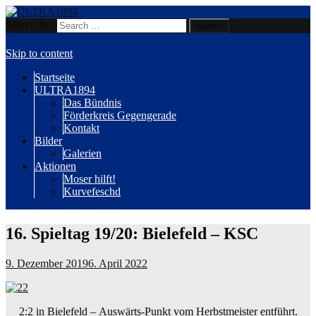
Search for:
Wir sind Karlsruhe!
ULTRA1894
Skip to content
Startseite
ULTRA1894
Das Bündnis
Förderkreis Gegengerade
Kontakt
Bilder
Galerien
Aktionen
Moser hilft!
Kurvefeschd
16. Spieltag 19/20: Bielefeld – KSC
9. Dezember 2019
6. April 2022
2:2 in Bielefeld – Auswärts-Punkt vom Herbstmeister entführt.