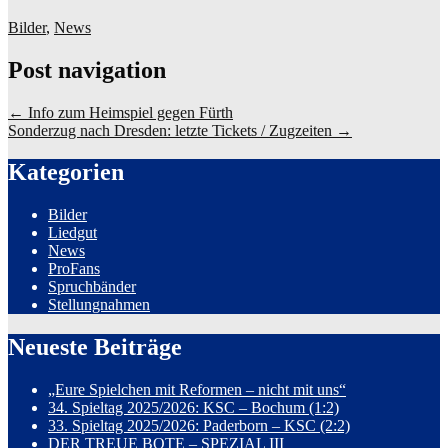
Bilder
,
News
Post navigation
←
Info zum Heimspiel gegen Fürth
Sonderzug nach Dresden: letzte Tickets / Zugzeiten
→
Kategorien
Bilder
Liedgut
News
ProFans
Spruchbänder
Stellungnahmen
Neueste Beiträge
„Eure Spielchen mit Reformen – nicht mit uns“
34. Spieltag 2025/2026: KSC – Bochum (1:2)
33. Spieltag 2025/2026: Paderborn – KSC (2:2)
DER TREUE BOTE – SPEZIAL III