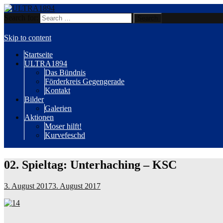
Search for:
Wir sind Karlsruhe!
ULTRA1894
Skip to content
Startseite
ULTRA1894
Das Bündnis
Förderkreis Gegengerade
Kontakt
Bilder
Galerien
Aktionen
Moser hilft!
Kurvefeschd
02. Spieltag: Unterhaching – KSC
3. August 2017
3. August 2017