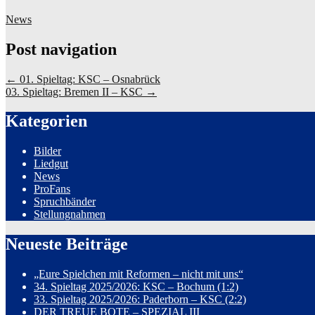
News
Post navigation
←
01. Spieltag: KSC – Osnabrück
03. Spieltag: Bremen II – KSC
→
Kategorien
Bilder
Liedgut
News
ProFans
Spruchbänder
Stellungnahmen
Neueste Beiträge
„Eure Spielchen mit Reformen – nicht mit uns“
34. Spieltag 2025/2026: KSC – Bochum (1:2)
33. Spieltag 2025/2026: Paderborn – KSC (2:2)
DER TREUE BOTE – SPEZIAL III