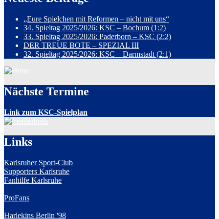
„Eure Spielchen mit Reformen – nicht mit uns“
34. Spieltag 2025/2026: KSC – Bochum (1:2)
33. Spieltag 2025/2026: Paderborn – KSC (2:2)
DER TREUE BOTE – SPEZIAL III
32. Spieltag 2025/2026: KSC – Darmstadt (2:1)
Nächste Termine
Link zum KSC-Spielplan
Links
Karlsruher Sport-Club
Supporters Karlsruhe
Fanhilfe Karlsruhe
ProFans
Harlekins Berlin '98