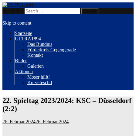
Search for:
Wir sind Karlsruhe!
ULTRA1894
Skip to content
Startseite
ULTRA1894
Das Bündnis
Förderkreis Gegengerade
Kontakt
Bilder
Galerien
Aktionen
Moser hilft!
Kurvefeschd
22. Spieltag 2023/2024: KSC – Düsseldorf
(2:2)
26. Februar 2024
26. Februar 2024