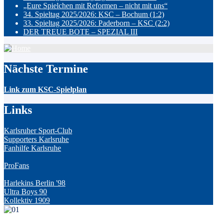
„Eure Spielchen mit Reformen – nicht mit uns“
34. Spieltag 2025/2026: KSC – Bochum (1:2)
33. Spieltag 2025/2026: Paderborn – KSC (2:2)
DER TREUE BOTE – SPEZIAL III
Nächste Termine
Link zum KSC-Spielplan
Links
Karlsruher Sport-Club
Supporters Karlsruhe
Fanhilfe Karlsruhe
ProFans
Harlekins Berlin '98
Ultra Boys 90
Kollektiv 1909