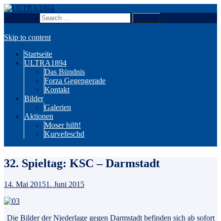
Search for:
Wir sind Karlsruhe!
ULTRA1894
Skip to content
Startseite
ULTRA1894
Das Bündnis
Forza Gegengerade
Kontakt
Bilder
Galerien
Aktionen
Moser hilft!
Kurvefeschd
32. Spieltag: KSC – Darmstadt
14. Mai 2015
1. Juni 2015
Die Bilder der Niederlage gegen Darmstadt befinden sich ab sofort