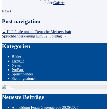
in der
Galerie
.
News
Post navigation
←
Halbfinale um die Deutsche Meisterschaft
Spruchbanderklärung zum 32. Spieltag
→
Kategorien
Bilder
Liedgut
News
ProFans
Spruchbänder
Stellungnahmen
Neueste Beiträge
Anmeldung Forza Gegengerade 2026/2027