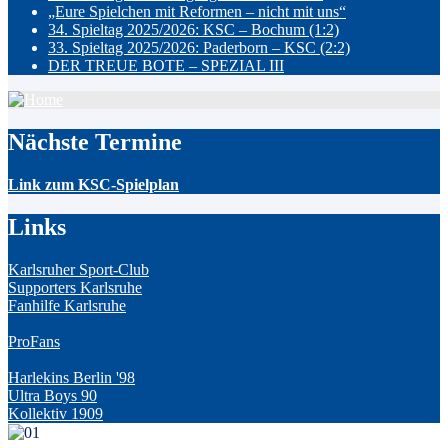
„Eure Spielchen mit Reformen – nicht mit uns“
34. Spieltag 2025/2026: KSC – Bochum (1:2)
33. Spieltag 2025/2026: Paderborn – KSC (2:2)
DER TREUE BOTE – SPEZIAL III
Nächste Termine
Link zum KSC-Spielplan
Links
Karlsruher Sport-Club
Supporters Karlsruhe
Fanhilfe Karlsruhe
ProFans
Harlekins Berlin '98
Ultra Boys 90
Kollektiv 1909