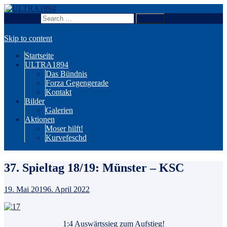
Search for:
Wir sind Karlsruhe!
ULTRA1894
Skip to content
Startseite
ULTRA1894
Das Bündnis
Forza Gegengerade
Kontakt
Bilder
Galerien
Aktionen
Moser hilft!
Kurvefeschd
37. Spieltag 18/19: Münster – KSC
19. Mai 2019
6. April 2022
1:4 Auswärtssieg zum Aufstieg!