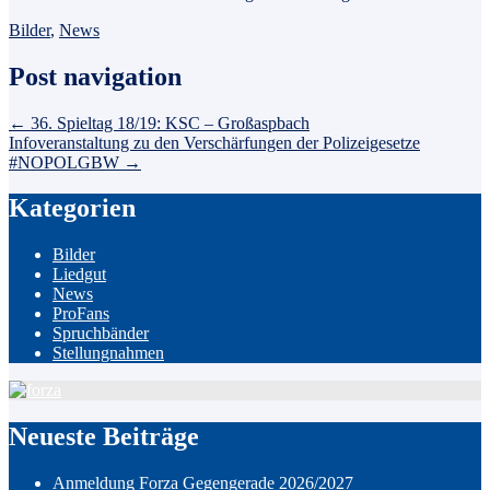
Bilder
,
News
Post navigation
←
36. Spieltag 18/19: KSC – Großaspbach
Infoveranstaltung zu den Verschärfungen der Polizeigesetze
#NOPOLGBW
→
Kategorien
Bilder
Liedgut
News
ProFans
Spruchbänder
Stellungnahmen
Neueste Beiträge
Anmeldung Forza Gegengerade 2026/2027