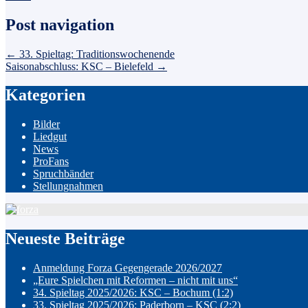
Post navigation
←
33. Spieltag: Traditionswochenende
Saisonabschluss: KSC – Bielefeld
→
Kategorien
Bilder
Liedgut
News
ProFans
Spruchbänder
Stellungnahmen
Neueste Beiträge
Anmeldung Forza Gegengerade 2026/2027
„Eure Spielchen mit Reformen – nicht mit uns“
34. Spieltag 2025/2026: KSC – Bochum (1:2)
33. Spieltag 2025/2026: Paderborn – KSC (2:2)