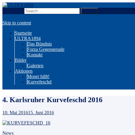
Search for:
Wir sind Karlsruhe!
ULTRA1894
Skip to content
Startseite
ULTRA1894
Das Bündnis
Forza Gegengerade
Kontakt
Bilder
Galerien
Aktionen
Moser hilft!
Kurvefeschd
4. Karlsruher Kurvefeschd 2016
10. Mai 2016
15. Juni 2016
News