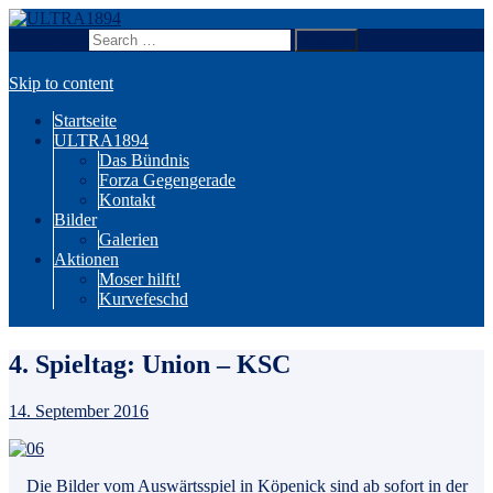
Search for:
Wir sind Karlsruhe!
ULTRA1894
Skip to content
Startseite
ULTRA1894
Das Bündnis
Forza Gegengerade
Kontakt
Bilder
Galerien
Aktionen
Moser hilft!
Kurvefeschd
4. Spieltag: Union – KSC
14. September 2016
Die Bilder vom Auswärtsspiel in Köpenick sind ab sofort
in der