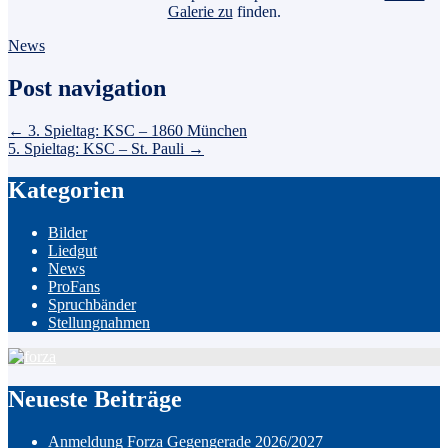
Galerie zu
finden.
News
Post navigation
←
3. Spieltag: KSC – 1860 München
5. Spieltag: KSC – St. Pauli
→
Kategorien
Bilder
Liedgut
News
ProFans
Spruchbänder
Stellungnahmen
Neueste Beiträge
Anmeldung Forza Gegengerade 2026/2027