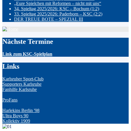
„Eure Spielchen mit Reformen – nicht mit uns“
34. Spieltag 2025/2026: KSC – Bochum (1:2)
33. Spieltag 2025/2026: Paderborn – KSC (2:2)
DER TREUE BOTE – SPEZIAL III
Nächste Termine
Link zum KSC-Spielplan
Links
Karlsruher Sport-Club
Supporters Karlsruhe
Fanhilfe Karlsruhe
ProFans
Harlekins Berlin '98
Ultra Boys 90
Kollektiv 1909