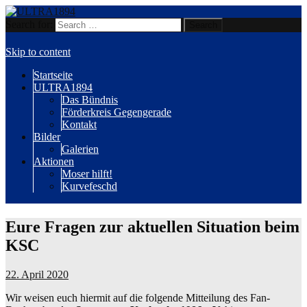
Search for:
Wir sind Karlsruhe!
ULTRA1894
Skip to content
Startseite
ULTRA1894
Das Bündnis
Förderkreis Gegengerade
Kontakt
Bilder
Galerien
Aktionen
Moser hilft!
Kurvefeschd
Eure Fragen zur aktuellen Situation beim
KSC
22. April 2020
Wir weisen euch hiermit auf die folgende Mitteilung des Fan-