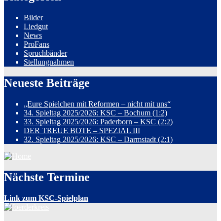
Bilder
Liedgut
News
ProFans
Spruchbänder
Stellungnahmen
Neueste Beiträge
„Eure Spielchen mit Reformen – nicht mit uns“
34. Spieltag 2025/2026: KSC – Bochum (1:2)
33. Spieltag 2025/2026: Paderborn – KSC (2:2)
DER TREUE BOTE – SPEZIAL III
32. Spieltag 2025/2026: KSC – Darmstadt (2:1)
Nächste Termine
Link zum KSC-Spielplan