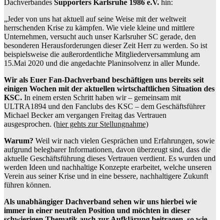
Dachverbandes
Supporters Karlsruhe 1986 e.V.
hin:
„Jeder von uns hat aktuell auf seine Weise mit der weltweit
herrschenden Krise zu kämpfen. Wie viele kleine und mittlere
Unternehmen, versucht auch unser Karlsruher SC gerade, den
besonderen Herausforderungen dieser Zeit Herr zu werden. So ist
beispielsweise die außerordentliche Mitgliederversammlung am
15.Mai 2020 und die angedachte Planinsolvenz in aller Munde.
Wir als Euer Fan-Dachverband beschäftigen uns bereits seit
einigen Wochen mit der aktuellen wirtschaftlichen Situation des
KSC.
In einem ersten Schritt haben wir – gemeinsam mit
ULTRA1894 und den Fanclubs des KSC – dem Geschäftsführer
Michael Becker am vergangen Freitag das Vertrauen
ausgesprochen.
(hier gehts zur Stellungnahme)
Warum?
Weil wir nach vielen Gesprächen und Erfahrungen, sowie
aufgrund belegbarer Informationen, davon überzeugt sind, dass die
aktuelle Geschäftsführung dieses Vertrauen verdient. Es wurden und
werden Ideen und nachhaltige Konzepte erarbeitet, welche unseren
Verein aus seiner Krise und in eine bessere, nachhaltigere Zukunft
führen können.
Als unabhängiger Dachverband sehen wir uns hierbei wie
immer in einer neutralen Position und möchten in dieser
schwierigen Thematik auch zur Aufklärung beitragen, so wie