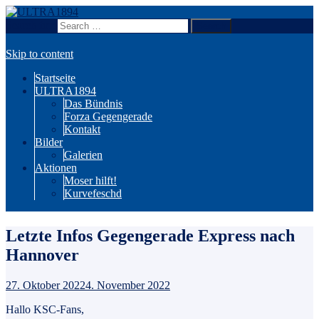
Search for:
Wir sind Karlsruhe!
ULTRA1894
Skip to content
Startseite
ULTRA1894
Das Bündnis
Forza Gegengerade
Kontakt
Bilder
Galerien
Aktionen
Moser hilft!
Kurvefeschd
Letzte Infos Gegengerade Express nach
Hannover
27. Oktober 2022
4. November 2022
Hallo KSC-Fans,