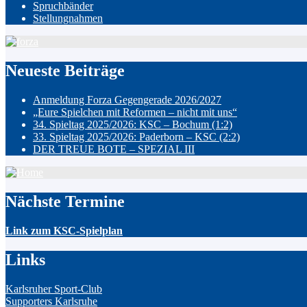
Spruchbänder
Stellungnahmen
Neueste Beiträge
Anmeldung Forza Gegengerade 2026/2027
„Eure Spielchen mit Reformen – nicht mit uns“
34. Spieltag 2025/2026: KSC – Bochum (1:2)
33. Spieltag 2025/2026: Paderborn – KSC (2:2)
DER TREUE BOTE – SPEZIAL III
Nächste Termine
Link zum KSC-Spielplan
Links
Karlsruher Sport-Club
Supporters Karlsruhe