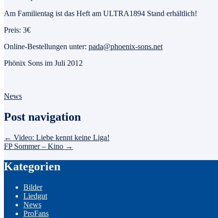
Am Familientag ist das Heft am ULTRA1894 Stand erhältlich!
Preis: 3€
Online-Bestellungen unter:
pada@phoenix-sons.net
Phönix Sons im Juli 2012
News
Post navigation
←
Video: Liebe kennt keine Liga!
FP Sommer – Kino
→
Kategorien
Bilder
Liedgut
News
ProFans