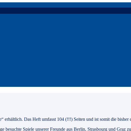
“ erhältlich. Das Heft umfasst 104 (!!!) Seiten und ist somit die bisher
ge besuchte Spiele unserer Freunde aus Berlin, Strasbourg und Graz zu