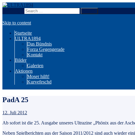
Search for:
Wir sind Karlsruhe!
ULTRA1894
Skip to content
Startseite
ULTRA1894
Das Bündnis
Forza Gegengerade
Kontakt
Bilder
Galerien
Aktionen
Moser hilft!
Kurvefeschd
PadA 25
12. Juli 2012
Ab sofort ist die 25. Ausgabe unseres Ultrazine „Phönix aus der Asche
Neben Spielberichten aus der Saison 2011/2012 sind auch wieder eini