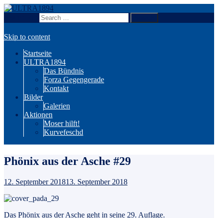
Search for:
Wir sind Karlsruhe!
ULTRA1894
Skip to content
Startseite
ULTRA1894
Das Bündnis
Forza Gegengerade
Kontakt
Bilder
Galerien
Aktionen
Moser hilft!
Kurvefeschd
Phönix aus der Asche #29
12. September 2018
13. September 2018
Das Phönix aus der Asche geht in seine 29. Auflage.