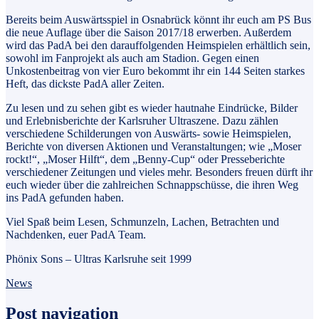
Bereits beim Auswärtsspiel in Osnabrück könnt ihr euch am PS Bus
die neue Auflage über die Saison 2017/18 erwerben. Außerdem
wird das PadA bei den darauffolgenden Heimspielen erhältlich sein,
sowohl im Fanprojekt als auch am Stadion. Gegen einen
Unkostenbeitrag von vier Euro bekommt ihr ein 144 Seiten starkes
Heft, das dickste PadA aller Zeiten.
Zu lesen und zu sehen gibt es wieder hautnahe Eindrücke, Bilder
und Erlebnisberichte der Karlsruher Ultraszene. Dazu zählen
verschiedene Schilderungen von Auswärts- sowie Heimspielen,
Berichte von diversen Aktionen und Veranstaltungen; wie „Moser
rockt!“, „Moser Hilft“, dem „Benny-Cup“ oder Presseberichte
verschiedener Zeitungen und vieles mehr. Besonders freuen dürft ihr
euch wieder über die zahlreichen Schnappschüsse, die ihren Weg
ins PadA gefunden haben.
Viel Spaß beim Lesen, Schmunzeln, Lachen, Betrachten und
Nachdenken, euer PadA Team.
Phönix Sons – Ultras Karlsruhe seit 1999
News
Post navigation