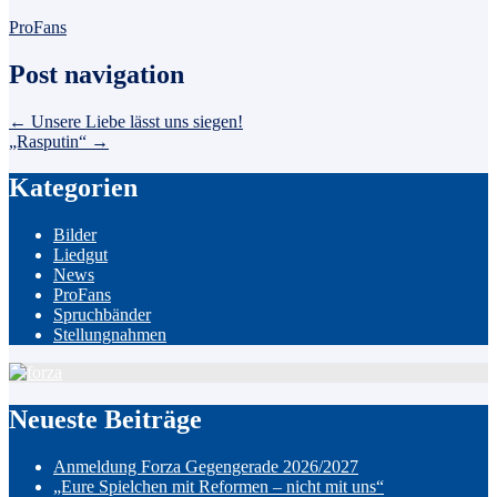
ProFans
Post navigation
←
Unsere Liebe lässt uns siegen!
„Rasputin“
→
Kategorien
Bilder
Liedgut
News
ProFans
Spruchbänder
Stellungnahmen
Neueste Beiträge
Anmeldung Forza Gegengerade 2026/2027
„Eure Spielchen mit Reformen – nicht mit uns“