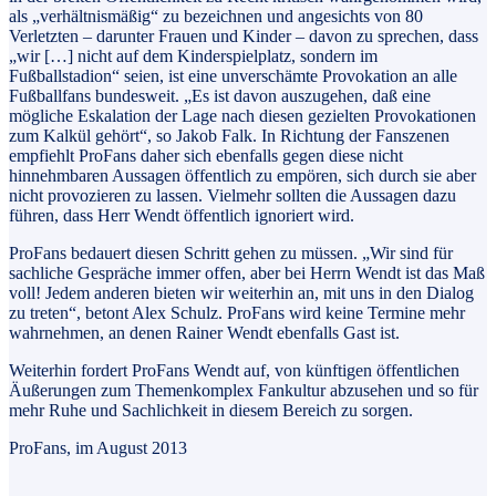
als „verhältnismäßig“ zu bezeichnen und angesichts von 80
Verletzten – darunter Frauen und Kinder – davon zu sprechen, dass
„wir […] nicht auf dem Kinderspielplatz, sondern im
Fußballstadion“ seien, ist eine unverschämte Provokation an alle
Fußballfans bundesweit. „Es ist davon auszugehen, daß eine
mögliche Eskalation der Lage nach diesen gezielten Provokationen
zum Kalkül gehört“, so Jakob Falk. In Richtung der Fanszenen
empfiehlt ProFans daher sich ebenfalls gegen diese nicht
hinnehmbaren Aussagen öffentlich zu empören, sich durch sie aber
nicht provozieren zu lassen. Vielmehr sollten die Aussagen dazu
führen, dass Herr Wendt öffentlich ignoriert wird.
ProFans bedauert diesen Schritt gehen zu müssen. „Wir sind für
sachliche Gespräche immer offen, aber bei Herrn Wendt ist das Maß
voll! Jedem anderen bieten wir weiterhin an, mit uns in den Dialog
zu treten“, betont Alex Schulz. ProFans wird keine Termine mehr
wahrnehmen, an denen Rainer Wendt ebenfalls Gast ist.
Weiterhin fordert ProFans Wendt auf, von künftigen öffentlichen
Äußerungen zum Themenkomplex Fankultur abzusehen und so für
mehr Ruhe und Sachlichkeit in diesem Bereich zu sorgen.
ProFans, im August 2013