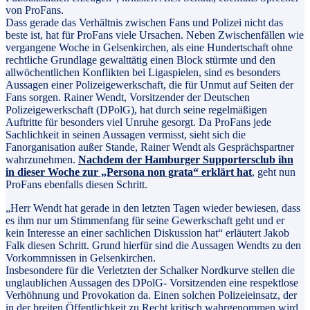
von ProFans.
Dass gerade das Verhältnis zwischen Fans und Polizei nicht das
beste ist, hat für ProFans viele Ursachen. Neben Zwischenfällen wie
vergangene Woche in Gelsenkirchen, als eine Hundertschaft ohne
rechtliche Grundlage gewalttätig einen Block stürmte und den
allwöchentlichen Konflikten bei Ligaspielen, sind es besonders
Aussagen einer Polizeigewerkschaft, die für Unmut auf Seiten der
Fans sorgen. Rainer Wendt, Vorsitzender der Deutschen
Polizeigewerkschaft (DPolG), hat durch seine regelmäßigen
Auftritte für besonders viel Unruhe gesorgt. Da ProFans jede
Sachlichkeit in seinen Aussagen vermisst, sieht sich die
Fanorganisation außer Stande, Rainer Wendt als Gesprächspartner
wahrzunehmen.
Nachdem der Hamburger Supportersclub ihn
in dieser Woche zur „Persona non grata“ erklärt hat
, geht nun
ProFans ebenfalls diesen Schritt.
„Herr Wendt hat gerade in den letzten Tagen wieder bewiesen, dass
es ihm nur um Stimmenfang für seine Gewerkschaft geht und er
kein Interesse an einer sachlichen Diskussion hat“ erläutert Jakob
Falk diesen Schritt. Grund hierfür sind die Aussagen Wendts zu den
Vorkommnissen in Gelsenkirchen.
Insbesondere für die Verletzten der Schalker Nordkurve stellen die
unglaublichen Aussagen des DPolG- Vorsitzenden eine respektlose
Verhöhnung und Provokation da. Einen solchen Polizeieinsatz, der
in der breiten Öffentlichkeit zu Recht kritisch wahrgenommen wird,