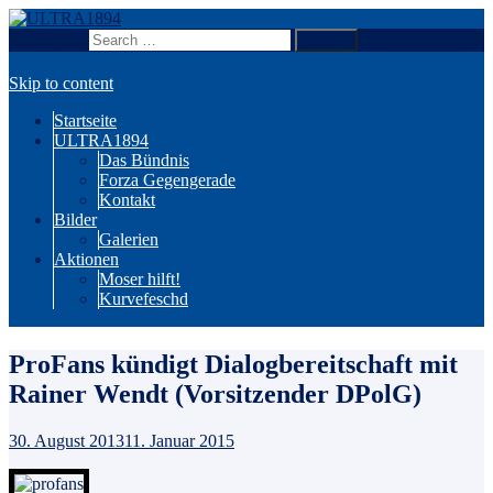
Search for:
Wir sind Karlsruhe!
ULTRA1894
Skip to content
Startseite
ULTRA1894
Das Bündnis
Forza Gegengerade
Kontakt
Bilder
Galerien
Aktionen
Moser hilft!
Kurvefeschd
ProFans kündigt Dialogbereitschaft mit
Rainer Wendt (Vorsitzender DPolG)
30. August 2013
11. Januar 2015