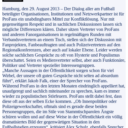
Hamburg, den 29. August 2013 – Der Dialog aller am Fußball
beteiligter Organisationen, Institutionen und Netzwerkpartner ist für
ProFans ein unabdingbares Mittel zur Konfliktlösung. Nur mit
gegenseitigem Respekt und in sachlichen Diskussionen lassen sich
mögliche Differenzen klären. Daher sitzen Vertreter von ProFans
und anderen Fanorganisationen in regelmäßigen Runden mit
Verbandsvertretern an einem Tisch, stellen sich der Diskussion mit
Fanprojekten, Fanbeauftragten und auch Polizeivertretern auf den
Regionalkonferenzen, aber auch auf lokaler Ebene. Leider werden
solche sachlichen Gespräche zu oft von Hysterie und Populismus
überschattet. Seien es Medienvertreter selbst, aber auch Funktionäre,
Politiker und Vertreter spezieller Interessengruppen.
„Manche Aussagen in der Öffentlichkeit sorgen schon für viel
Wirbel, der unsere oft guten Gespräche nicht selten ad absurdum
führt“, erklärt Jakob Falk, einer der Sprecher von ProFans.
Während ProFans in den letzten Monaten eindringlich appelliert hat,
unaufgeregt und sachlich miteinander zu sprechen, kam es immer
wieder zu populistischen Störfeuern. ProFans stellt dabei fest, dass
diese oft aus der selben Ecke kommen. „Ob Innenpolitiker oder
Polizeigewerkschafter, oftmals sind es gerade diese beiden
Personengruppen, die im Stile von Stammtischparolen Ängste
schüren wollen und auf diese Weise in der Öffentlichkeit ein völlig
dramatisiertes Bild der gegenwärtigen Situation in den
Fußballstadien erzeugen“, kritisiert Alex Schulz, ebenfalls Sprecher