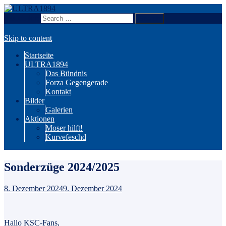
Search for:
Wir sind Karlsruhe!
ULTRA1894
Skip to content
Startseite
ULTRA1894
Das Bündnis
Forza Gegengerade
Kontakt
Bilder
Galerien
Aktionen
Moser hilft!
Kurvefeschd
Sonderzüge 2024/2025
8. Dezember 2024
9. Dezember 2024
Hallo KSC-Fans,