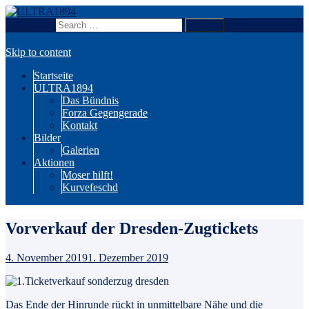
Search for:
Wir sind Karlsruhe!
ULTRA1894
Skip to content
Startseite
ULTRA1894
Das Bündnis
Forza Gegengerade
Kontakt
Bilder
Galerien
Aktionen
Moser hilft!
Kurvefeschd
Vorverkauf der Dresden-Zugtickets
4. November 2019
1. Dezember 2019
Das Ende der Hinrunde rückt in unmittelbare Nähe und die