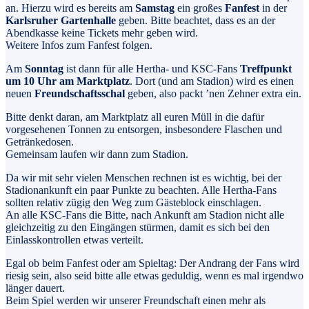
an. Hierzu wird es bereits am
Samstag
ein großes
Fanfest
in der
Karlsruher Gartenhalle
geben. Bitte beachtet, dass es an der
Abendkasse keine Tickets mehr geben wird.
Weitere Infos zum Fanfest folgen.
Am
Sonntag
ist dann für alle Hertha- und KSC-Fans
Treffpunkt
um 10 Uhr am Marktplatz
. Dort (und am Stadion) wird es einen
neuen
Freundschaftsschal
geben, also packt ’nen Zehner extra ein.
Bitte denkt daran, am Marktplatz all euren Müll in die dafür
vorgesehenen Tonnen zu entsorgen, insbesondere Flaschen und
Getränkedosen.
Gemeinsam laufen wir dann zum Stadion.
Da wir mit sehr vielen Menschen rechnen ist es wichtig, bei der
Stadionankunft ein paar Punkte zu beachten. Alle Hertha-Fans
sollten relativ zügig den Weg zum Gästeblock einschlagen.
An alle KSC-Fans die Bitte, nach Ankunft am Stadion nicht alle
gleichzeitig zu den Eingängen stürmen, damit es sich bei den
Einlasskontrollen etwas verteilt.
Egal ob beim Fanfest oder am Spieltag: Der Andrang der Fans wird
riesig sein, also seid bitte alle etwas geduldig, wenn es mal irgendwo
länger dauert.
Beim Spiel werden wir unserer Freundschaft einen mehr als