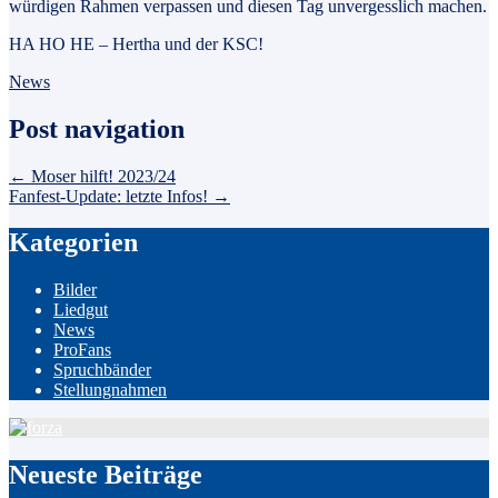
würdigen Rahmen verpassen und diesen Tag unvergesslich machen.
HA HO HE – Hertha und der KSC!
News
Post navigation
←
Moser hilft! 2023/24
Fanfest-Update: letzte Infos!
→
Kategorien
Bilder
Liedgut
News
ProFans
Spruchbänder
Stellungnahmen
Neueste Beiträge