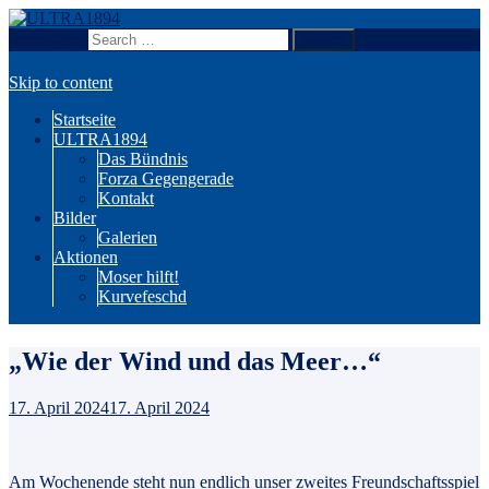
Search for:
Wir sind Karlsruhe!
ULTRA1894
Skip to content
Startseite
ULTRA1894
Das Bündnis
Forza Gegengerade
Kontakt
Bilder
Galerien
Aktionen
Moser hilft!
Kurvefeschd
„Wie der Wind und das Meer…“
17. April 2024
17. April 2024
Am Wochenende steht nun endlich unser zweites Freundschaftsspiel