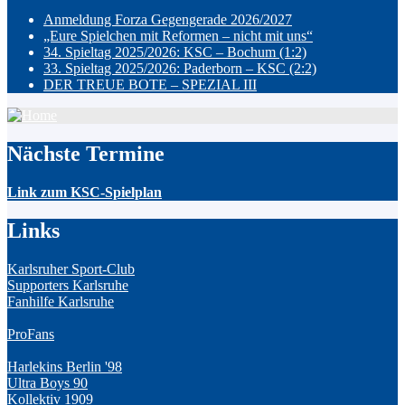
Anmeldung Forza Gegengerade 2026/2027
„Eure Spielchen mit Reformen – nicht mit uns“
34. Spieltag 2025/2026: KSC – Bochum (1:2)
33. Spieltag 2025/2026: Paderborn – KSC (2:2)
DER TREUE BOTE – SPEZIAL III
Nächste Termine
Link zum KSC-Spielplan
Links
Karlsruher Sport-Club
Supporters Karlsruhe
Fanhilfe Karlsruhe
ProFans
Harlekins Berlin '98
Ultra Boys 90
Kollektiv 1909