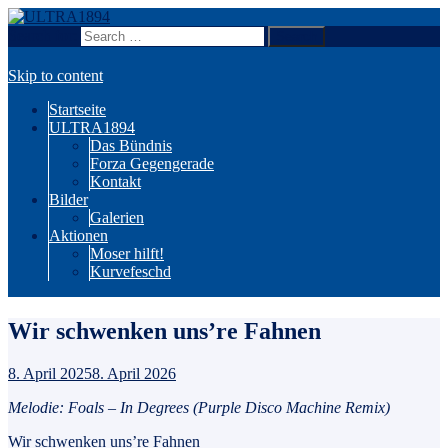
Search for:
Wir sind Karlsruhe!
ULTRA1894
Skip to content
Startseite
ULTRA1894
Das Bündnis
Forza Gegengerade
Kontakt
Bilder
Galerien
Aktionen
Moser hilft!
Kurvefeschd
Wir schwenken uns’re Fahnen
8. April 2025
8. April 2026
Melodie: Foals – In Degrees (Purple Disco Machine Remix)
Wir schwenken uns’re Fahnen