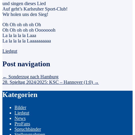
und singen dieses Lied
Auf geht’s Karlsruher Sport-Club!
Wir holen uns den Sieg!
Oh Oh oh oh oh Oh
Oh Oh oh oh oh Oooooooh
La la la la la Laaa
La la la la la Laaaaaaaaaa
Liedgut
Post navigation
←
Sonderzug nach Hamburg
28. Spieltag 2024/2025: KSC – Hannover (1:0)
→
Kategorien
Bilder
Liedgut
News
ProFans
Spruchbänder
Stellungnahmen