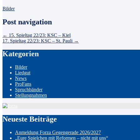
Bilder
Post navigation
←
15. Spieltag 22/23: KSC – Kiel
17. Spieltag 22/23: KSC – St. Pauli
→
Kategorien
Bilder
Liedgut
News
ProFans
Spruchbänder
Stellungnahmen
Neueste Beiträge
Anmeldung Forza Gegengerade 2026/2027
„Eure Spielchen mit Reformen – nicht mit uns“