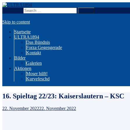
Search for:
Wir sind Karlsruhe!
ULTRA1894
Skip to content
Startseite
ULTRA1894
Das Bündnis
Forza Gegengerade
Kontakt
Bilder
Galerien
Aktionen
Moser hilft!
Kurvefeschd
16. Spieltag 22/23: Kaiserslautern – KSC
22. November 2022
22. November 2022