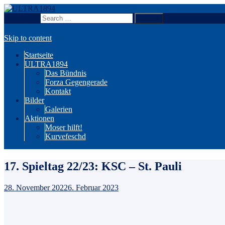
Search for:
Wir sind Karlsruhe!
ULTRA1894
Skip to content
Startseite
ULTRA1894
Das Bündnis
Forza Gegengerade
Kontakt
Bilder
Galerien
Aktionen
Moser hilft!
Kurvefeschd
17. Spieltag 22/23: KSC – St. Pauli
28. November 2022
6. Februar 2023