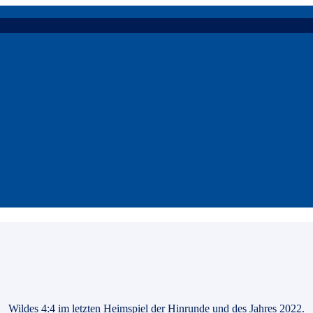
Wildes 4:4 im letzten Heimspiel der Hinrunde und des Jahres 2022.