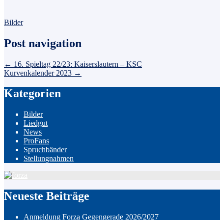
Bilder
Post navigation
←
16. Spieltag 22/23: Kaiserslautern – KSC
Kurvenkalender 2023
→
Kategorien
Bilder
Liedgut
News
ProFans
Spruchbänder
Stellungnahmen
Neueste Beiträge
Anmeldung Forza Gegengerade 2026/2027