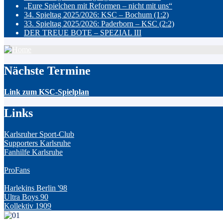
„Eure Spielchen mit Reformen – nicht mit uns“
34. Spieltag 2025/2026: KSC – Bochum (1:2)
33. Spieltag 2025/2026: Paderborn – KSC (2:2)
DER TREUE BOTE – SPEZIAL III
Nächste Termine
Link zum KSC-Spielplan
Links
Karlsruher Sport-Club
Supporters Karlsruhe
Fanhilfe Karlsruhe
ProFans
Harlekins Berlin '98
Ultra Boys 90
Kollektiv 1909