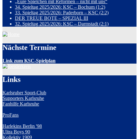
„Eure Spielchen mit Reformen – nicht mit uns“
34. Spieltag 2025/2026: KSC – Bochum (1:2)
33. Spieltag 2025/2026: Paderborn – KSC (2:2)
DER TREUE BOTE – SPEZIAL III
32. Spieltag 2025/2026: KSC – Darmstadt (2:1)
Nächste Termine
Link zum KSC-Spielplan
Links
Karlsruher Sport-Club
Supporters Karlsruhe
Fanhilfe Karlsruhe
ProFans
Harlekins Berlin '98
Ultra Boys 90
Kollektiv 1909