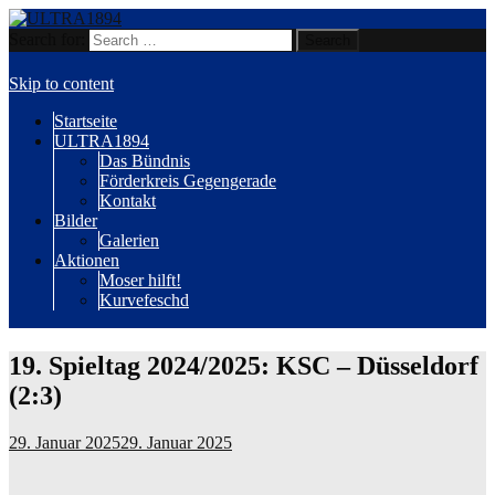
Search for:
Wir sind Karlsruhe!
ULTRA1894
Skip to content
Startseite
ULTRA1894
Das Bündnis
Förderkreis Gegengerade
Kontakt
Bilder
Galerien
Aktionen
Moser hilft!
Kurvefeschd
19. Spieltag 2024/2025: KSC – Düsseldorf
(2:3)
29. Januar 2025
29. Januar 2025