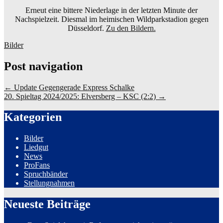
Erneut eine bittere Niederlage in der letzten Minute der
Nachspielzeit. Diesmal im heimischen Wildparkstadion gegen
Düsseldorf.
Zu den Bildern.
Bilder
Post navigation
←
Update Gegengerade Express Schalke
20. Spieltag 2024/2025: Elversberg – KSC (2:2)
→
Kategorien
Bilder
Liedgut
News
ProFans
Spruchbänder
Stellungnahmen
Neueste Beiträge