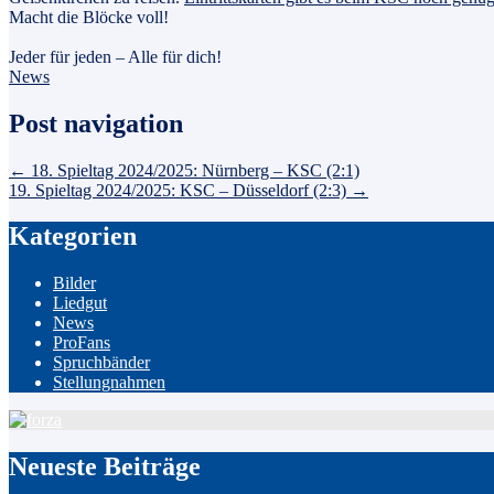
Macht die Blöcke voll!
Jeder für jeden – Alle für dich!
News
Post navigation
←
18. Spieltag 2024/2025: Nürnberg – KSC (2:1)
19. Spieltag 2024/2025: KSC – Düsseldorf (2:3)
→
Kategorien
Bilder
Liedgut
News
ProFans
Spruchbänder
Stellungnahmen
Neueste Beiträge