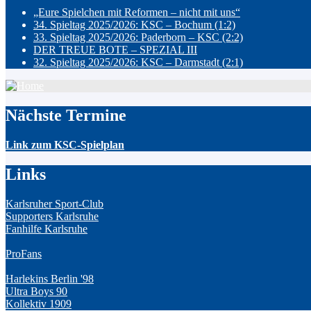
„Eure Spielchen mit Reformen – nicht mit uns“
34. Spieltag 2025/2026: KSC – Bochum (1:2)
33. Spieltag 2025/2026: Paderborn – KSC (2:2)
DER TREUE BOTE – SPEZIAL III
32. Spieltag 2025/2026: KSC – Darmstadt (2:1)
Nächste Termine
Link zum KSC-Spielplan
Links
Karlsruher Sport-Club
Supporters Karlsruhe
Fanhilfe Karlsruhe
ProFans
Harlekins Berlin '98
Ultra Boys 90
Kollektiv 1909