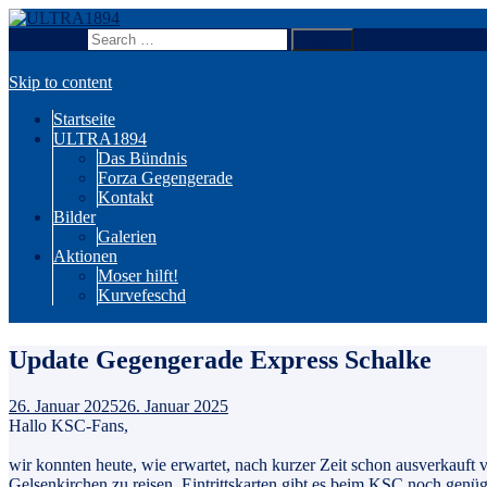
Search for:
Wir sind Karlsruhe!
ULTRA1894
Skip to content
Startseite
ULTRA1894
Das Bündnis
Forza Gegengerade
Kontakt
Bilder
Galerien
Aktionen
Moser hilft!
Kurvefeschd
Update Gegengerade Express Schalke
26. Januar 2025
26. Januar 2025
Hallo KSC-Fans,
wir konnten heute, wie erwartet, nach kurzer Zeit schon ausverkauft v
Gelsenkirchen zu reisen.
Eintrittskarten gibt es beim KSC noch genü